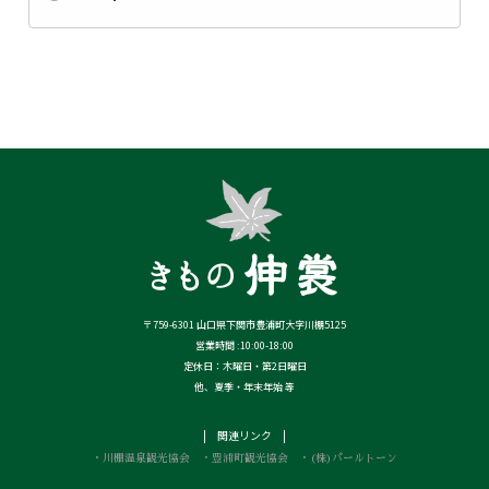
〒759-6301 山口県下関市豊浦町大字川棚5125
営業時間 :10:00-18:00
定休日：木曜日・第2日曜日
他、夏季・年末年始 等
| 関連リンク |
・川棚温泉観光協会
・豊浦町観光協会
・(株)パールトーン