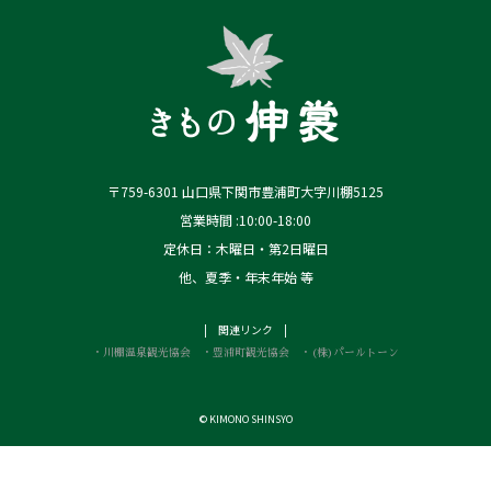
〒759-6301 山口県下関市豊浦町大字川棚5125
営業時間 :10:00-18:00
定休日：木曜日・第2日曜日
他、夏季・年末年始 等
| 関連リンク |
・川棚温泉観光協会
・豊浦町観光協会
・(株)パールトーン
© KIMONO SHINSYO